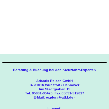
Beratung & Buchung bei den Kreuzfahrt-Experten
Atlantis Reisen GmbH
D- 31515 Wunstorf / Hannover
Am Stadtgraben 19
Tel. 05031-95420, Fax 05031-912017
E-Mail:
explora@atkf.de
-
Internet: