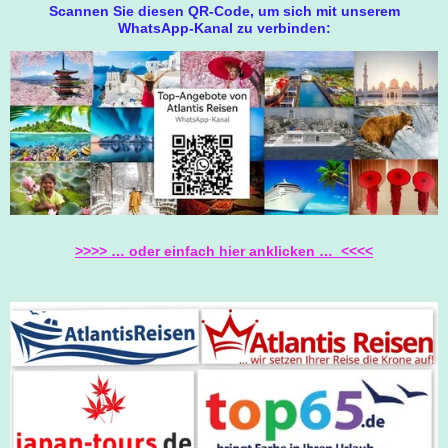
Scannen Sie diesen QR-Code, um sich mit unserem
C
S
A
WhatsApp-Kanal zu verbinden:
E
T
T
B
A
S
O
G
A
O
R
P
K
A
P
M
>>>> … oder einfach hier anklicken … <<<<